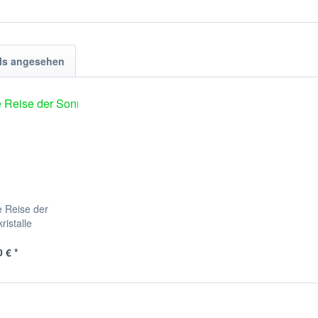
ls angesehen
e Reise der
istalle
 € *