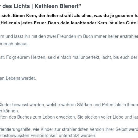
 des Lichts | Kathleen Bienert"
ch. Einen Kern, der heller strahlt als alles, was du je gesehen hast
eller als jedes Feuer. Denn dein leuchtender Kern ist alles Gute i
n und lasst ihn mit den zwei Freunden im Buch immer heller erstrahle
r euch hinaus.
t. Folgt eurem Herzen, seid einfach mal unperfekt, lacht, bis euch der
nen Lebens werdet.
Kinder bewusst werden, welche wahren Stärken und Potentiale in ihnen li
ln können.
haften des Buches zum Leben erwecken. Sie stecken voller Liebe und l
rientierungshilfe, wie Kinder zur strahlendsten Version ihrer Selbst we
elbstbewussten Persönlichkeit unterstützt werden.